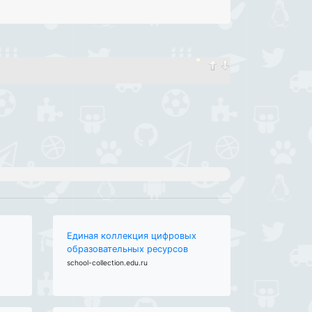
Единая коллекция цифровых
образовательных ресурсов
school-collection.edu.ru