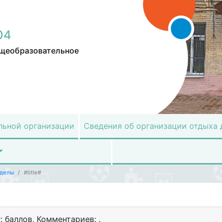
04
щеобразовательное
льной организации
Сведения об организации отдыха 
зделы
#title#
г: баллов
,
Комментариев: .