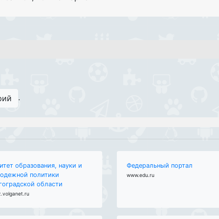
.
рий
итет образования, науки и
Федеральный портал
одежной политики
www.edu.ru
гоградской области
.volganet.ru